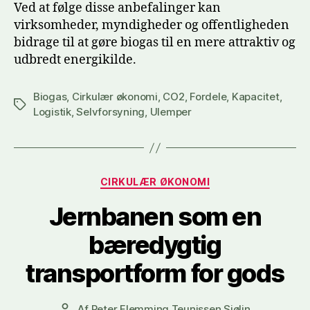
Ved at følge disse anbefalinger kan
virksomheder, myndigheder og offentligheden
bidrage til at gøre biogas til en mere attraktiv og
udbredt energikilde.
Biogas
,
Cirkulær økonomi
,
CO2
,
Fordele
,
Kapacitet
,
Tags
Logistik
,
Selvforsyning
,
Ulemper
Kategorier
CIRKULÆR ØKONOMI
Jernbanen som en
bæredygtig
transportform for gods
Af
Peter Flemming Teunissen Sjølin
Indlægsforfatter