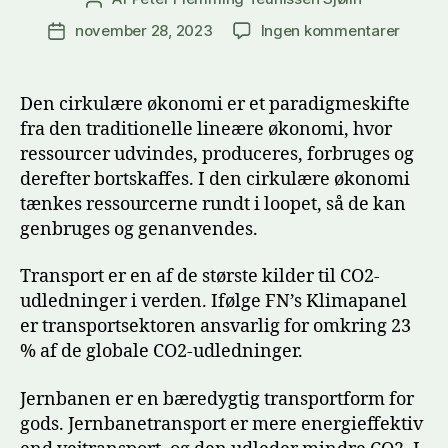
til
november 28, 2023
Ingen kommentarer
Indlægsdato
Jernb
som
en
Den cirkulære økonomi er et paradigmeskifte
bæred
fra den traditionelle lineære økonomi, hvor
transp
ressourcer udvindes, produceres, forbruges og
for
derefter bortskaffes. I den cirkulære økonomi
gods
tænkes ressourcerne rundt i loopet, så de kan
genbruges og genanvendes.
Transport er en af de største kilder til CO2-
udledninger i verden. Ifølge FN’s Klimapanel
er transportsektoren ansvarlig for omkring 23
% af de globale CO2-udledninger.
Jernbanen er en bæredygtig transportform for
gods. Jernbanetransport er mere energieffektiv