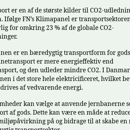
ort er en af de største kilder til CO2-udlednin
. Ifølge FN’s Klimapanel er transportsektore
lig for omkring 23 % af de globale CO2-
inger.
nen er en bæredygtig transportform for gods
netransport er mere energieffektiv end
nsport, og den udleder mindre CO2. I Danmar
en i det store hele elektricificeret, hvilket be
 drives af vedvarende energi.
omheder kan vælge at anvende jernbanerne 
ort af gods. Dette kan være en måde at reduc
miljøpåvirkning på og bidrage til at skabe en