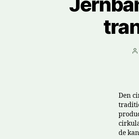
Jernba
tra
I
Den ci
tradit
produc
cirkul
de kan