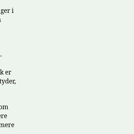
ger i
n
.
k er
tyder,
som
ere
 mere