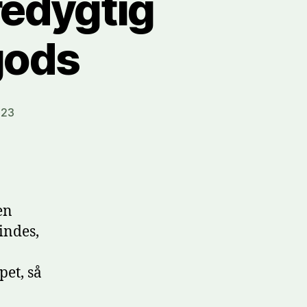
edygtig
gods
023
en
indes,
et, så