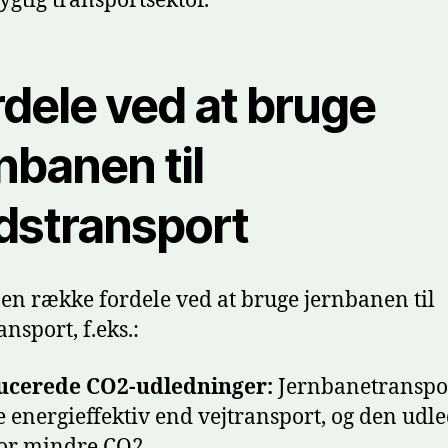
gtig transportsektor.
rdele ved at bruge
nbanen til
dstransport
 en række fordele ved at bruge jernbanen til
nsport, f.eks.:
ucerede CO2-udledninger:
Jernbanetranspor
 energieffektiv end vejtransport, og den udl
or mindre CO2.