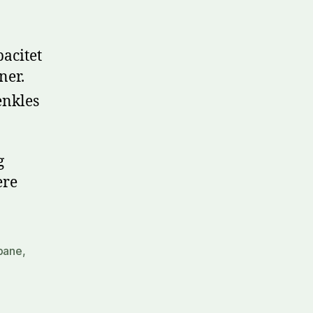
acitet
ner.
enkles
g
ere
bane
,