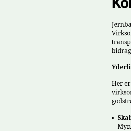
Ko
Jernba
Virks
transp
bidrag
Yderl
Her er
virkso
godstr
Skab
Mynd