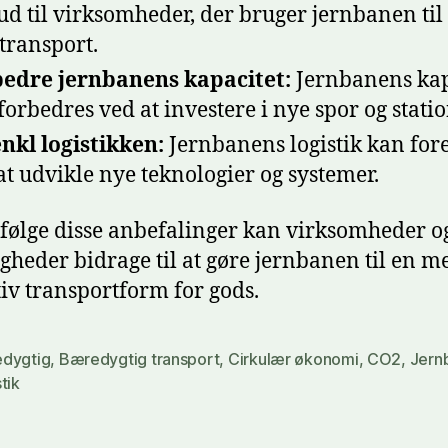
kud til virksomheder, der bruger jernbanen til
transport.
edre jernbanens kapacitet:
Jernbanens kap
forbedres ved at investere i nye spor og statio
nkl logistikken:
Jernbanens logistik kan for
at udvikle nye teknologier og systemer.
 følge disse anbefalinger kan virksomheder o
heder bidrage til at gøre jernbanen til en m
tiv transportform for gods.
dygtig
,
Bæredygtig transport
,
Cirkulær økonomi
,
CO2
,
Jern
tik