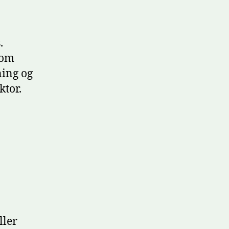
.
som
ning og
ktor.
ller