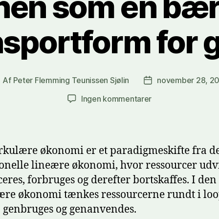
nen som en bær
nsportform for 
Af
Peter Flemming Teunissen Sjølin
november 28, 2
ndlægsforfatter
Indlægsdato
til
Ingen kommentarer
Jernbanen
som
en
bæredygtig
rkulære økonomi er et paradigmeskifte fra d
transportform
ionelle lineære økonomi, hvor ressourcer udv
for
eres, forbruges og derefter bortskaffes. I den
gods
ære økonomi tænkes ressourcerne rundt i loop
 genbruges og genanvendes.