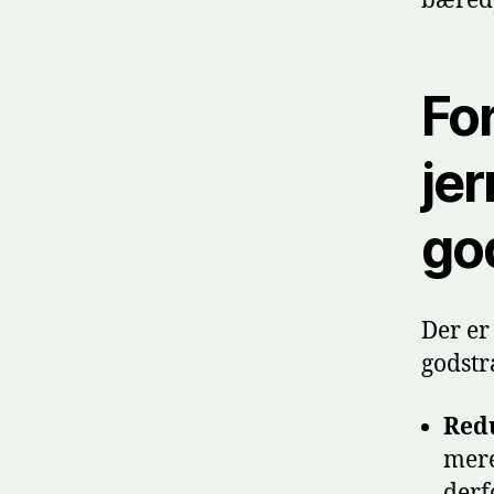
bæredy
Fo
jer
go
Der er
godstra
Red
mere
derf