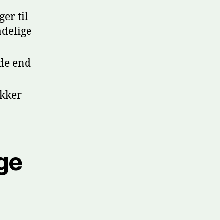
er til
adelige
de end
ikker
ge