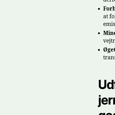
Forb
at f
emis
Mind
vejt
Øget
tran
Ud
jer