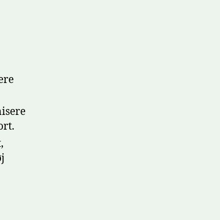
ere
isere
rt.
,
j