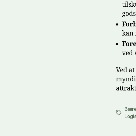
tils
gods
Forb
kan 
Fore
ved 
Ved at
myndig
attrak
Bære
Tags
Logis