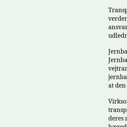
Transp
verden
ansvar
udledn
Jernba
Jernba
vejtra
jernban
at den
Virks
transp
deres 