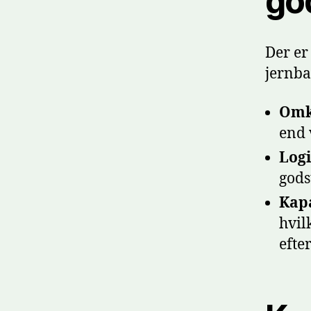
go
Der er
jernba
Omk
end 
Logi
gods
Kapa
hvil
efte