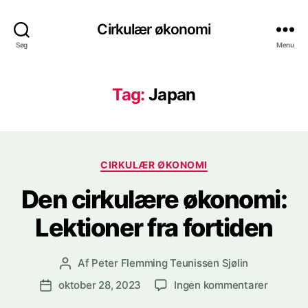
Cirkulær økonomi
Søg
Menu
Tag:
Japan
Kategorier
CIRKULÆR ØKONOMI
Den cirkulære økonomi:
Lektioner fra fortiden
Af
Peter Flemming Teunissen Sjølin
Indlægsforfatter
til
oktober 28, 2023
Ingen kommentarer
Indlægsdato
Den