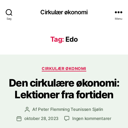
Cirkulær økonomi
Søg
Menu
Tag:
Edo
Kategorier
CIRKULÆR ØKONOMI
Den cirkulære økonomi:
Lektioner fra fortiden
Af
Peter Flemming Teunissen Sjølin
Indlægsforfatter
til
oktober 28, 2023
Ingen kommentarer
Indlægsdato
Den