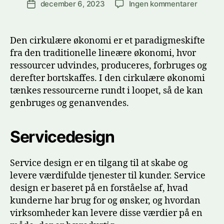
til
december 6, 2023
Ingen kommentarer
Indlægsdato
Cirkulæ
økonom
Service
Den cirkulære økonomi er et paradigmeskifte
frem
fra den traditionelle lineære økonomi, hvor
for
ressourcer udvindes, produceres, forbruges og
produkt
derefter bortskaffes. I den cirkulære økonomi
tænkes ressourcerne rundt i loopet, så de kan
genbruges og genanvendes.
Servicedesign
Service design er en tilgang til at skabe og
levere værdifulde tjenester til kunder. Service
design er baseret på en forståelse af, hvad
kunderne har brug for og ønsker, og hvordan
virksomheder kan levere disse værdier på en