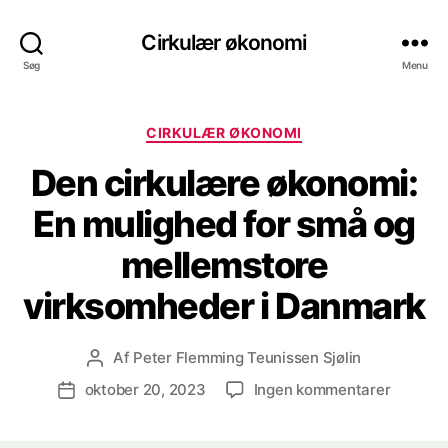
Cirkulær økonomi
Søg
Menu
Kategorier
CIRKULÆR ØKONOMI
Den cirkulære økonomi:
En mulighed for små og
mellemstore
virksomheder i Danmark
Af
Peter Flemming Teunissen Sjølin
Indlægsforfatter
til
oktober 20, 2023
Ingen kommentarer
Indlægsdato
Den
cirkulæ