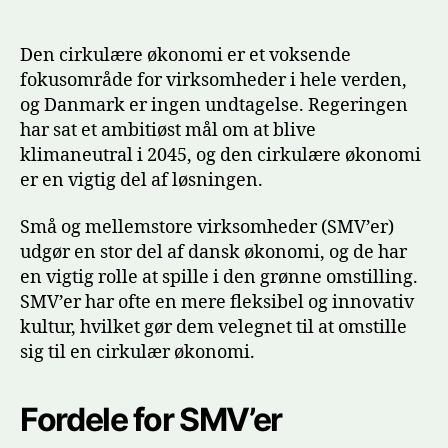
økonomi
En
mulighe
Den cirkulære økonomi er et voksende
for
fokusområde for virksomheder i hele verden,
små
og Danmark er ingen undtagelse. Regeringen
og
har sat et ambitiøst mål om at blive
mellems
klimaneutral i 2045, og den cirkulære økonomi
virksom
er en vigtig del af løsningen.
i
Danmar
Små og mellemstore virksomheder (SMV’er)
udgør en stor del af dansk økonomi, og de har
en vigtig rolle at spille i den grønne omstilling.
SMV’er har ofte en mere fleksibel og innovativ
kultur, hvilket gør dem velegnet til at omstille
sig til en cirkulær økonomi.
Fordele for SMV’er