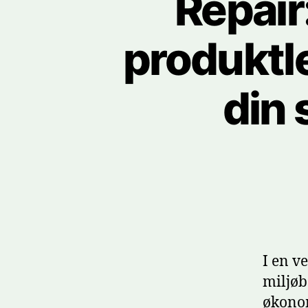
Repair
produktle
din
I en v
miljøb
økonom