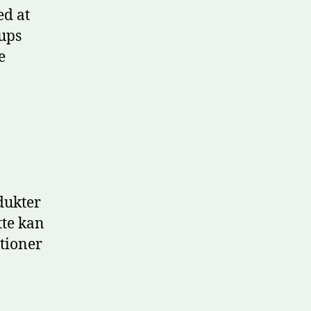
ed at
tups
e
dukter
tte kan
ationer