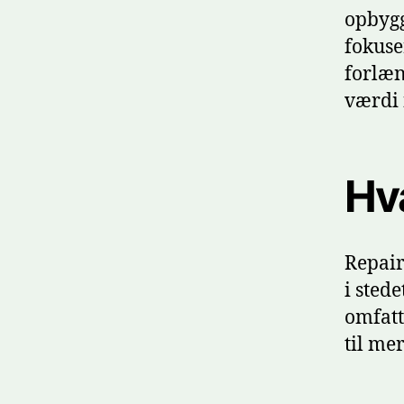
opbygg
fokuse
forlæn
værdi 
Hv
Repair
i sted
omfatt
til me