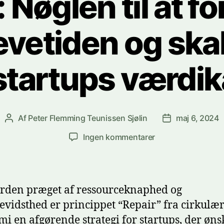
: Nøglen til at f
vetiden og ska
 startups værdi
Af
Peter Flemming Teunissen Sjølin
maj 6, 2024
Indlægsforfatter
Indlægsdato
til
Ingen kommentarer
Repair:
Nøglen
til
at
erden præget af ressourceknaphed og
forlænge
evidsthed er princippet “Repair” fra cirkulæ
produktlevetiden
i en afgørende strategi for startups, der øns
og