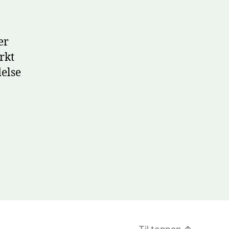
er
rkt
delse