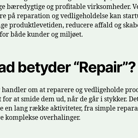
skabe
e bæredygtige og profitable virksomheder. V
værdi
re på reparation og vedligeholdelse kan star
i
ge produktlevetiden, reducere affald og skab
din
for både kunder og miljøet.
startups
værdikæde
ad betyder “Repair”?
 handler om at reparere og vedligeholde pro
et for at smide dem ud, når de går i stykker. De
e en lang række aktiviteter, fra simple repar
re komplekse overhalinger.