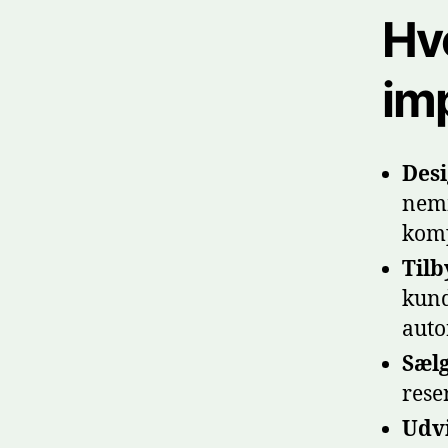
Hv
im
Desi
nemm
komp
Tilb
kund
auto
Sælg
rese
Udv