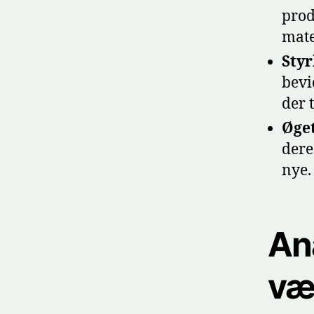
prod
mate
Styr
bevi
der 
Øget
dere
nye.
An
væ