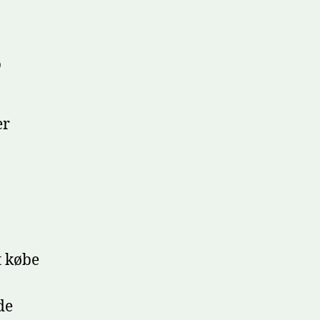
?
er
t købe
de