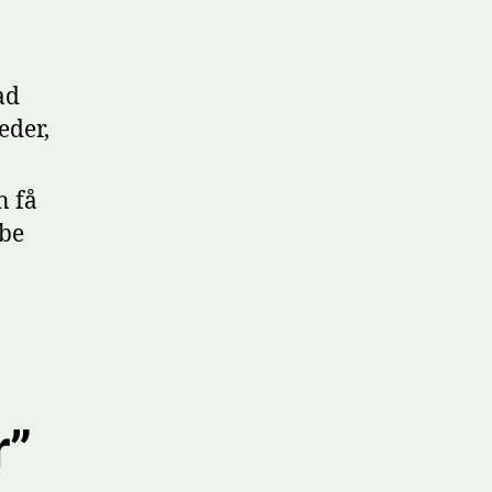
ad
eder,
n få
øbe
r”