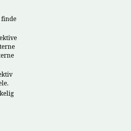
 finde
ektive
nterne
terne
ektiv
le.
kkelig