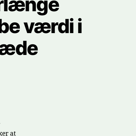
orlænge
be værdi i
kæde
r
ker at