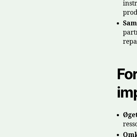
inst
prod
Sam
part
repa
For
im
Øge
ress
Omk