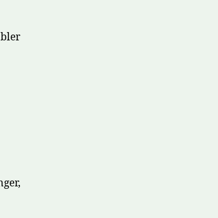
bler
ger,