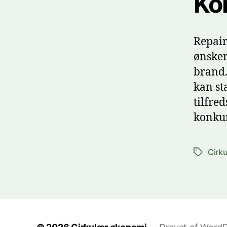
Ko
Repair
ønsker
brand.
kan st
tilfre
konkur
Cirk
Tags