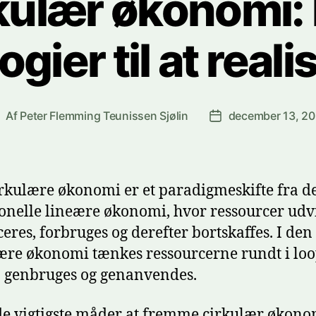
kulær økonomi:
gier til at real
Af
Peter Flemming Teunissen Sjølin
december 13, 2
ndlægsforfatter
Indlægsdato
rkulære økonomi er et paradigmeskifte fra d
ionelle lineære økonomi, hvor ressourcer udv
eres, forbruges og derefter bortskaffes. I den
ære økonomi tænkes ressourcerne rundt i loop
 genbruges og genanvendes.
de vigtigste måder at fremme cirkulær økono