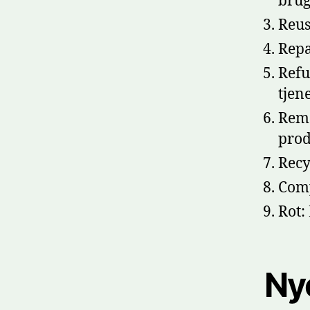
brug
Reus
Repa
Refu
tjene
Rema
prod
Recy
Comp
Rot:
Nye