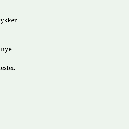
tykker.
 nye
ester.