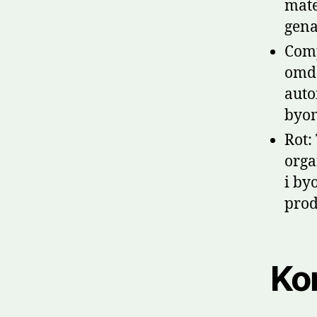
mate
gena
Comp
omda
auto
byom
Rot:
orga
i by
prod
Ko