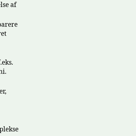
lse af
parere
ret
.eks.
mi.
er,
plekse