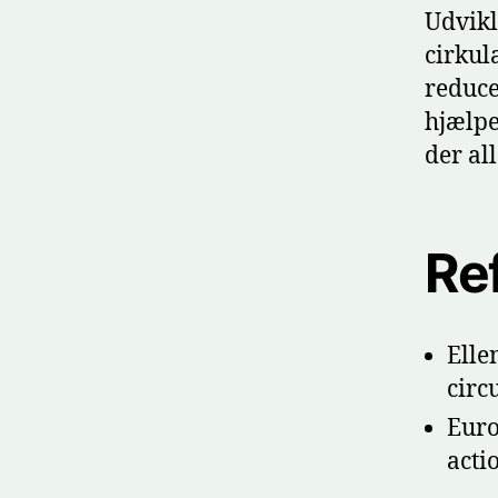
Udvikl
cirkul
reduce
hjælpe
der all
Re
Elle
circ
Euro
acti