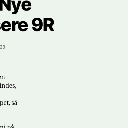
 Nye
isere 9R
023
en
indes,
et, så
mi på