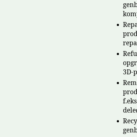
genb
komp
Repa
prod
repa
Refu
opgr
3D-p
Rema
prod
f.ek
dele
Recy
genb