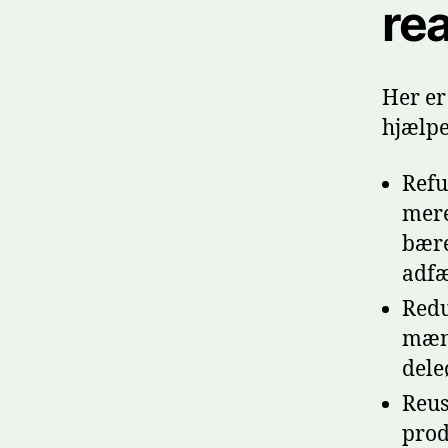
rea
Her er
hjælpe
Refu
mere
bære
adfæ
Redu
mæng
dele
Reus
produ