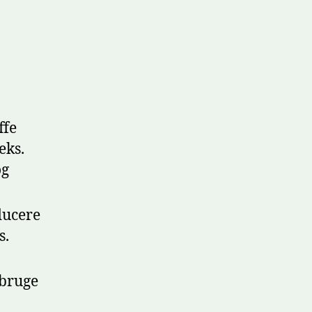
ffe
eks.
og
ducere
s.
nbruge