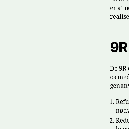
er at 
realis
9R
De 9R 
os med
genanv
Refu
nødv
Redu