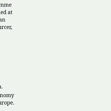
remme
ed at
kan
rcer,
n.
conomy
urope.