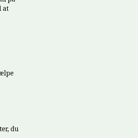
 at
jælpe
er, du