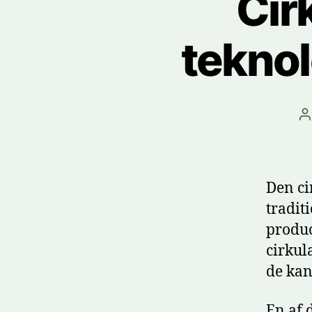
Cir
teknolo
I
Den ci
tradit
produc
cirkul
de kan
En af 