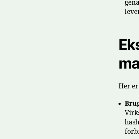
gena
leve
Ek
ma
Her er
Brug
Virk
hash
forb