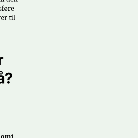
sføre
r til
r
å?
nomi.