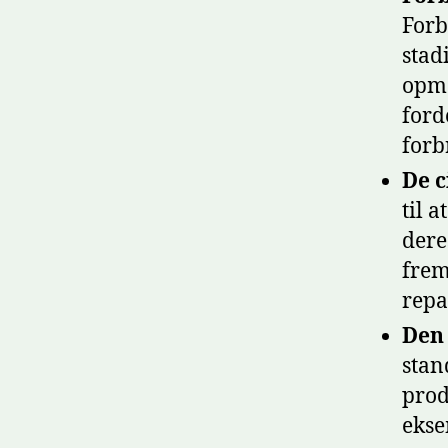
Forb
stad
opm
ford
forb
De c
til 
dere
frem
repa
Den
stan
prod
ekse