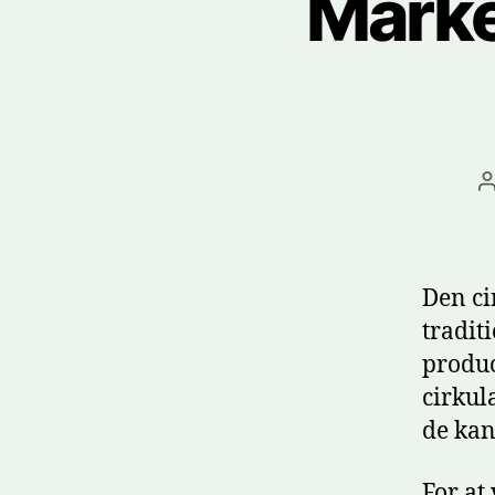
Marke
I
Den ci
tradit
produc
cirkul
de kan
For at