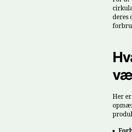
cirkul
deres 
forbru
Hv
væ
Her er
opmær
produk
Forb