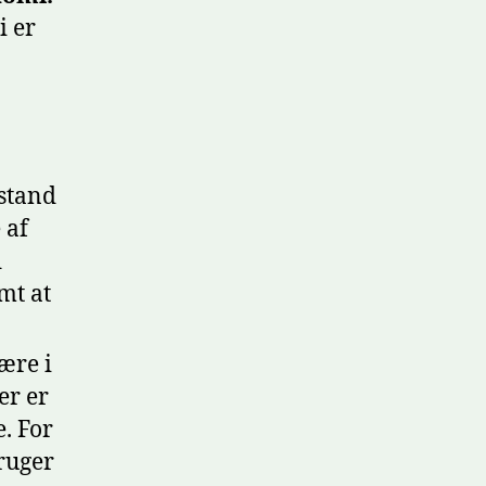
i er
stand
 af
d
mt at
ære i
er er
. For
ruger