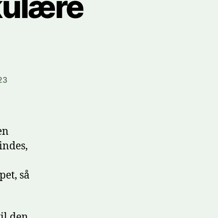
kulære
23
en
indes,
et, så
il den