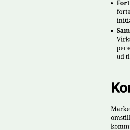
Fort
fort
init
Sama
Virk
pers
ud t
Ko
Marked
omstil
kommun