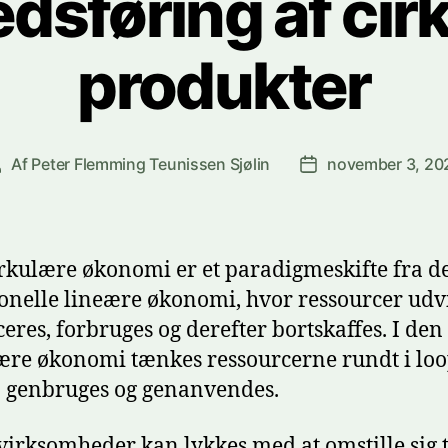
dsføring af cir
produkter
Af
Peter Flemming Teunissen Sjølin
november 3, 20
ndlægsforfatter
Indlægsdato
rkulære økonomi er et paradigmeskifte fra d
ionelle lineære økonomi, hvor ressourcer udv
eres, forbruges og derefter bortskaffes. I den
ære økonomi tænkes ressourcerne rundt i loop
 genbruges og genanvendes.
 virksomheder kan lykkes med at omstille sig t