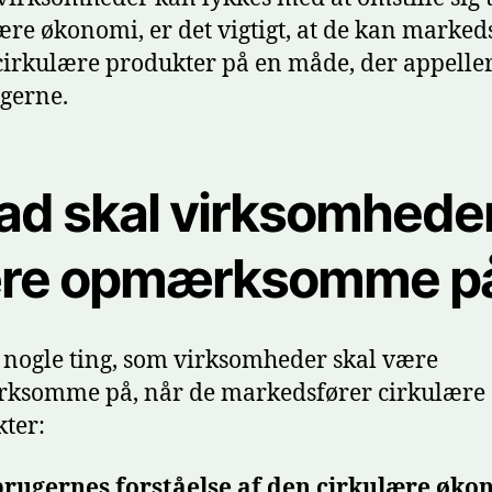
ære økonomi, er det vigtigt, at de kan marked
cirkulære produkter på en måde, der appellere
gerne.
ad skal virksomhede
re opmærksomme p
 nogle ting, som virksomheder skal være
ksomme på, når de markedsfører cirkulære
ter:
rugernes forståelse af den cirkulære øko