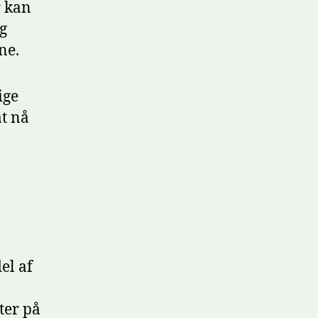
 kan
g
ne.
ige
at nå
el af
ter på