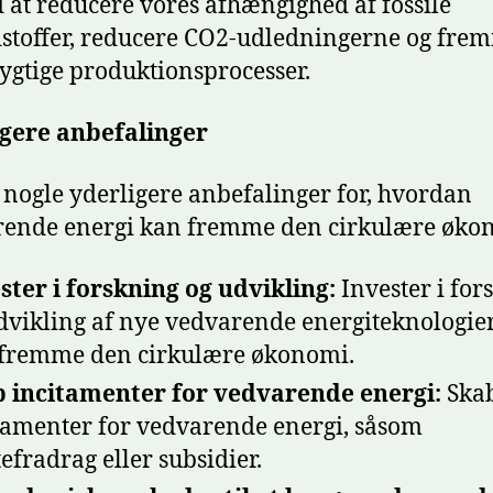
 at reducere vores afhængighed af fossile
toffer, reducere CO2-udledningerne og fre
gtige produktionsprocesser.
igere anbefalinger
 nogle yderligere anbefalinger for, hvordan
rende energi kan fremme den cirkulære øko
ster i forskning og udvikling:
Invester i for
dvikling af nye vedvarende energiteknologier
fremme den cirkulære økonomi.
 incitamenter for vedvarende energi:
Ska
tamenter for vedvarende energi, såsom
tefradrag eller subsidier.