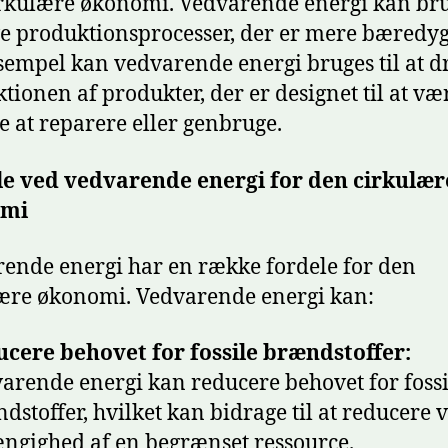
rkulære økonomi. Vedvarende energi kan brug
ve produktionsprocesser, der er mere bæredyg
sempel kan vedvarende energi bruges til at d
tionen af produkter, der er designet til at væ
at reparere eller genbruge.
le ved vedvarende energi for den cirkulær
omi
ende energi har en række fordele for den
ære økonomi. Vedvarende energi kan:
cere behovet for fossile brændstoffer:
arende energi kan reducere behovet for fossi
dstoffer, hvilket kan bidrage til at reducere 
ngighed af en begrænset ressource.