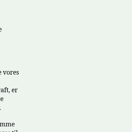
e
e vores
aft, er
re
.
remme