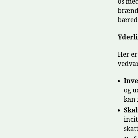
os med
brænds
bæredy
Yderl
Her er
vedva
Inve
og u
kan 
Skab
inci
skat