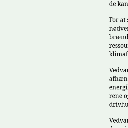
de kan
For at
nødven
brænds
ressou
klimaf
Vedvar
afhæng
energi
rene o
drivhu
Vedvar