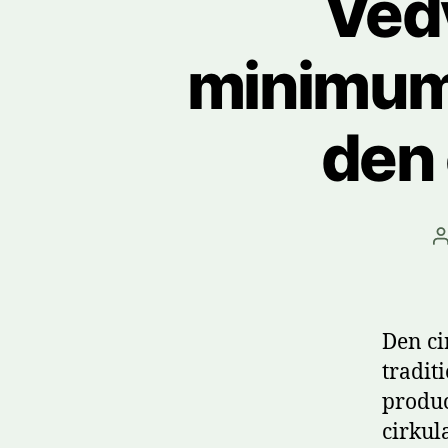
Vedv
minimums
den 
I
Den ci
tradit
produc
cirkul