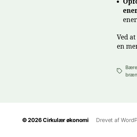
Opfo
ener
ener
Ved at
en mer
Bære
Tags
bræn
© 2026
Cirkulær økonomi
Drevet af WordP