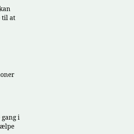
 kan
til at
ioner
 gang i
jælpe