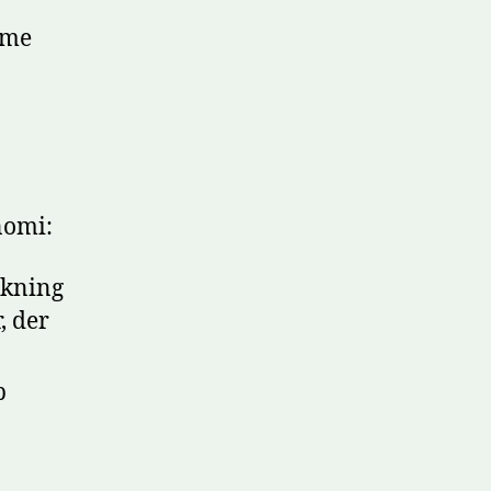
mme
nomi:
skning
, der
b