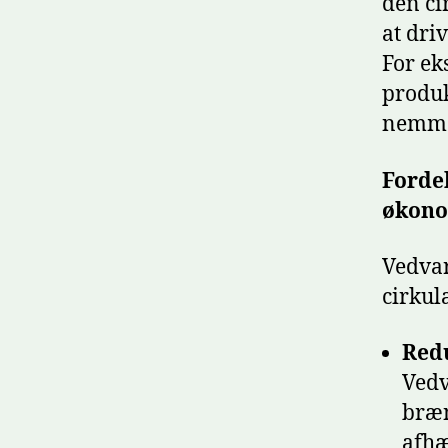
den ci
at dri
For ek
produk
nemme 
Forde
økon
Vedvar
cirkul
Redu
Vedv
bræn
afhæ