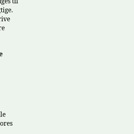
es til
tige.
rive
re
e
le
vores