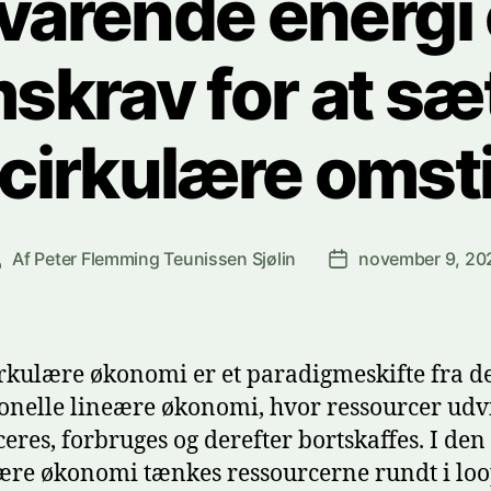
arende energi 
krav for at sæt
cirkulære omsti
Af
Peter Flemming Teunissen Sjølin
november 9, 20
ndlægsforfatter
Indlægsdato
rkulære økonomi er et paradigmeskifte fra d
ionelle lineære økonomi, hvor ressourcer udv
eres, forbruges og derefter bortskaffes. I den
ære økonomi tænkes ressourcerne rundt i loop