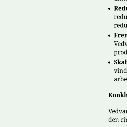
Red
redu
redu
Fre
Vedv
prod
Skab
vind
arbe
Konkl
Vedvar
den ci