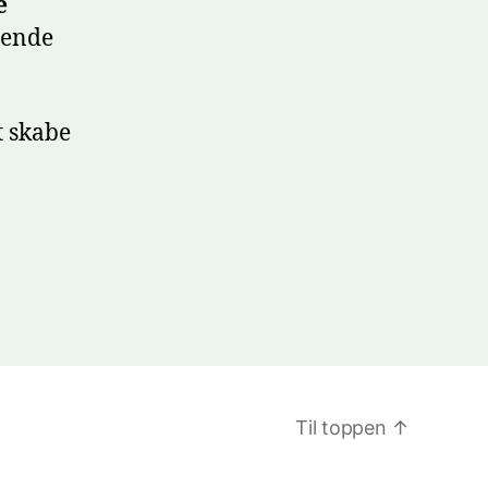
e
rende
t skabe
Til toppen
↑