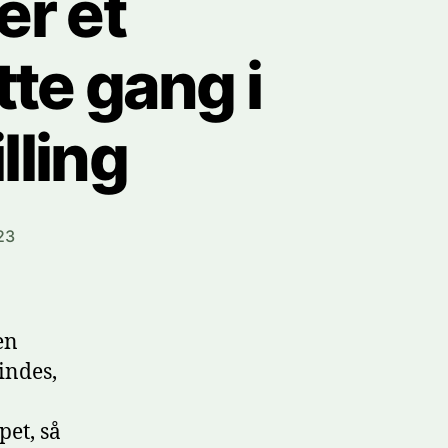
er et
te gang i
lling
23
en
indes,
et, så